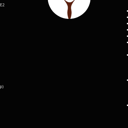
 E2
р)