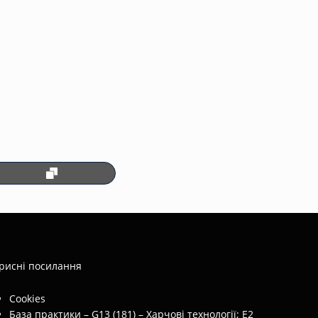
рисні посилання
Cookies
База практики – G13 (181) – Харчові технології; E2