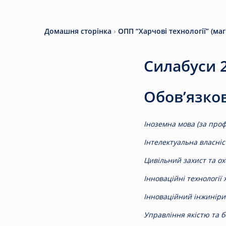
Домашня сторінка
›
ОПП “Харчові технології” (маг
Силабуси 2
Обов’язко
Іноземна мова (за про
Інтелектуальна власніс
Цивільний захист та охо
Інноваційні технології
Інноваційний інжиніри
Управління якістю та б