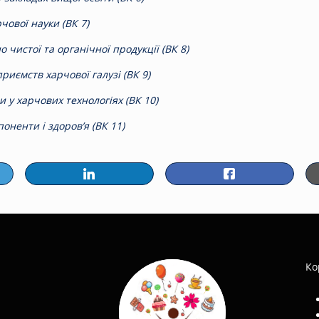
чової науки (ВК 7)
 чистої та органічної продукції (ВК 8)
риємств харчової галузі (ВК 9)
и у харчових технологіях (ВК 10)
оненти і здоров’я (ВК 11)
Ко