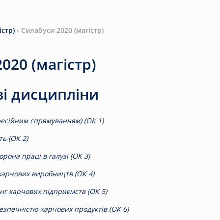
істр)
›
Силабуси 2020 (магістр)
020 (магістр)
ві дисципліни
фесійним спрямуванням) (ОК 1)
ть (ОК 2)
рона праці в галузі (ОК 3)
 харчових виробництв (ОК 4)
нг харчових підприємств (ОК 5)
езпечністю харчових продуктів (ОК 6)