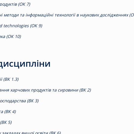
одуктів (ОК 7)
і методи та інформаційні технології в наукових дослідженнях (О
od technologies (ОК 9)
а (ОК 10)
 дисципліни
ї (ВК 1.3)
ання харчових продуктів та сировини (ВК 2)
осподарства (ВК 3)
а (ВК 4)
(ВК 5)
закладах вищої освіти (ВК 6)