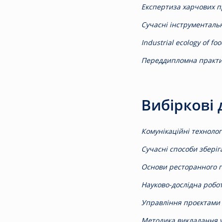
Експертиза харчових пр
Сучасні інструментальн
Industrial ecology of fo
Переддипломна практик
Вибіркові
Комунікаційні технологі
Сучасні способи зберіг
Основи ресторанного г
Науково-дослідна робот
Управління проєктами 
Методика викладання у 