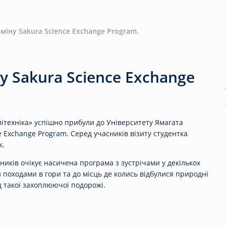
бміну Sakura Science Exchange Program.
у Sakura Science Exchange
літехніка» успішно прибули до Університету Ямагата
ce Exchange Program. Серед учасників візиту студентка
к.
сників очікує насичена програма з зустрічами у декількох
и походами в гори та до місць де колись відбулися природні
д такої захоплюючої подорожі.