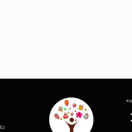
Ко
 E2