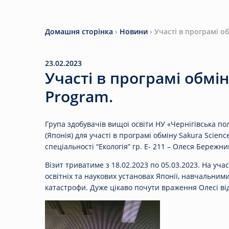
Домашня сторінка
›
Новини
›
Участі в програмі о
23.02.2023
Участі в програмі обмін
Program.
Група здобувачів вищої освіти НУ «Чернігівська по
(Японія) для участі в програмі обміну Sakura Scien
спеціальності “Екологія” гр. Е- 211 – Олеся Бережни
Візит триватиме з 18.02.2023 по 05.03.2023. На уча
освітніх та наукових установах Японії, навчальним
катастрофи. Дуже цікаво почути враження Олесі ві