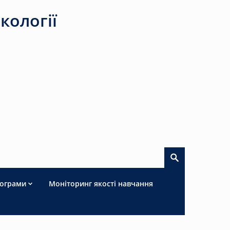
кології
рограми
Моніторинг якості навчання