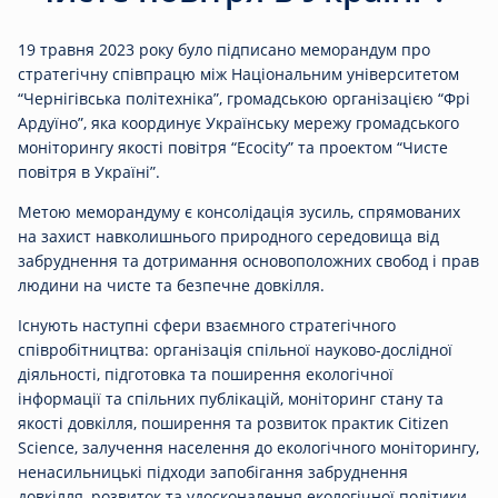
19 травня 2023 року було підписано меморандум про
стратегічну співпрацю між Національним університетом
“Чернігівська політехніка”, громадською організацією “Фрі
Ардуїно”, яка координує Українську мережу громадського
моніторингу якості повітря “Есосity” та проектом “Чисте
повітря в Україні”.
Метою меморандуму є консолідація зусиль, спрямованих
на захист навколишнього природного середовища від
забруднення та дотримання основоположних свобод і прав
людини на чисте та безпечне довкілля.
Існують наступні сфери взаємного стратегічного
співробітництва: організація спільної науково-дослідної
діяльності, підготовка та поширення екологічної
інформації та спільних публікацій, моніторинг стану та
якості довкілля, поширення та розвиток практик Citizen
Science, залучення населення до екологічного моніторингу,
ненасильницькі підходи запобігання забруднення
довкілля, розвиток та удосконалення екологічної політики.