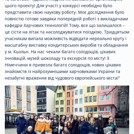
цього проекту! Для участі у конкурсі необхідно було
представити свою наукову роботу. Моє дослідження було
повністю готове завдяки попередній роботі з викладачами
кафедри Харчових технологій! Тому, все що залишалося –
це сісти на літак та насолоджуватися поїздкою. Тридцятьом
учасникам випала можливість відвідати нереально круту і
масштабну виставку кондитерських виробів та обладнання
у м. Кьольн. На нас чекали багато солодощів, цікавих
інновацій, музей шоколаду та екскурсія по місту! З
Німеччини я привезла багато солодощів, нових цікавих
знайомств із найрозумнішими харчовиками України та
незабутні враження від чудового європейського міста!”