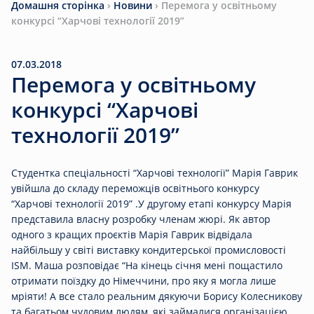
Домашня сторінка
›
Новини
›
Перемога у освітньому
конкурсі “Харчові технології 2019”
07.03.2018
Перемога у освітньому
конкурсі “Харчові
технології 2019”
Студентка спеціальності “Харчові технології” Марія Гаврик
увійшла до складу переможців освітнього конкурсу
“Харчові технології 2019” .У другому етапі конкурсу Марія
представила власну розробку членам жюрі. Як автор
одного з кращих проєктів Марія Гаврик відвідала
найбільшу у світі виставку кондитерської промисловості
ISM. Маша розповідає “На кінець січня мені пощастило
отримати поїздку до Німеччини, про яку я могла лише
мріяти! А все стало реальним дякуючи Борису Колесникову
та багатьом чудовим людям, які займалися організацією