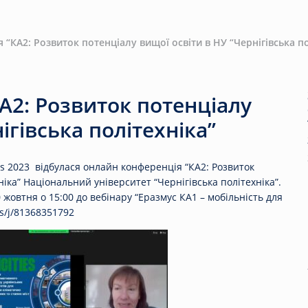
“КА2: Розвиток потенціалу вищої освіти в НУ “Чернігівська по
А2: Розвиток потенціалу
ігівська політехніка”
s 2023 відбулася онлайн конференція “КА2: Розвиток
ніка” Національний університет “Чернігівська політехніка”.
жовтня о 15:00 до вебінару “Еразмус КА1 – мобільність для
s/j/81368351792