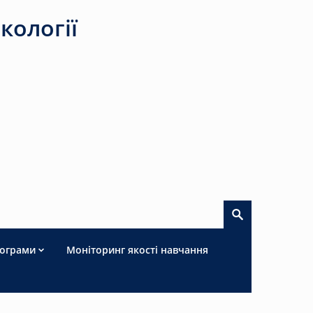
кології
рограми
Моніторинг якості навчання