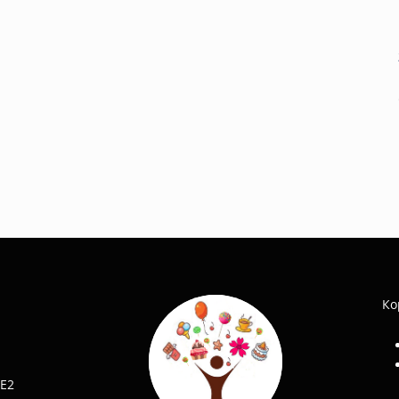
Ко
 E2