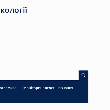
кології
рограми
Моніторинг якості навчання