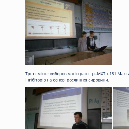
Третє місце виборов магістрант гр..МХТп-181 Макс
інгібіторів на основі рослинної сировини.