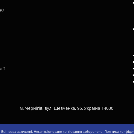
р)
гії
м. Чернігів, вул. Шевченка, 95, Україна 14030.
a
Всі права захищені. Несанкціоноване копіювання заборонено.
Політика конфіде