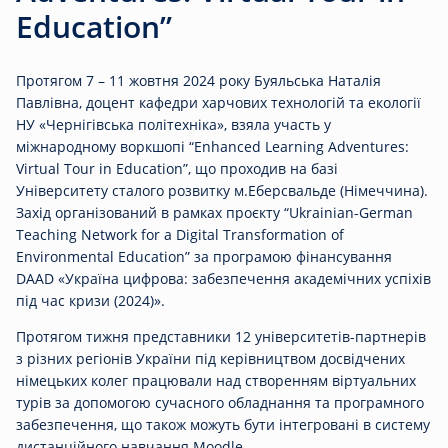
Education”
Протягом 7 – 11 жовтня 2024 року Буяльська Наталія
Павлівна, доцент кафедри харчових технологій та екології
НУ «Чернігівська політехніка», взяла участь у
міжнародному воркшопі “Enhanced Learning Adventures:
Virtual Tour in Education”, що проходив на базі
Університету сталого розвитку м.Еберсвальде (Німеччина).
Захід організований в рамках проєкту “Ukrainian-German
Teaching Network for a Digital Transformation of
Environmental Education” за програмою фінансування
DAAD «Україна цифрова: забезпечення академічних успіхів
під час кризи (2024)».
Протягом тижня представники 12 університетів-партнерів
з різних регіонів України під керівництвом досвідчених
німецьких колег працювали над створенням віртуальних
турів за допомогою сучасного обладнання та програмного
забезпечення, що також можуть бути інтегровані в систему
дистанційного навчання Moodle.